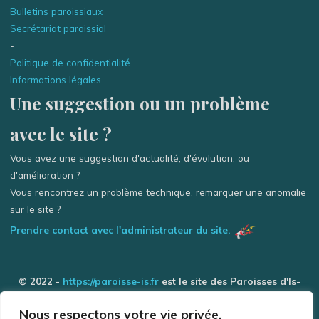
Bulletins paroissiaux
Secrétariat paroissial
-
Politique de confidentialité
Informations légales
Une suggestion ou un problème
avec le site ?
Vous avez une suggestion d'actualité, d'évolution, ou
d'amélioration ?
Vous rencontrez un problème technique, remarquer une anomalie
sur le site ?
Prendre contact avec l'administrateur du site.
© 2022 -
https://paroisse-is.fr
est le site des Paroisses d'Is-
sur-Tille / Grancey-le-Château et de Selongey (Église des 3
Nous respectons votre vie privée.
Rivière) - Tous droits réservés