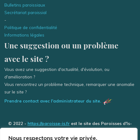
Bulletins paroissiaux
Secrétariat paroissial
-
Politique de confidentialité
Informations légales
Une suggestion ou un problème
avec le site ?
Vous avez une suggestion d'actualité, d'évolution, ou
d'amélioration ?
Vous rencontrez un problème technique, remarquer une anomalie
sur le site ?
Prendre contact avec l'administrateur du site.
© 2022 -
https://paroisse-is.fr
est le site des Paroisses d'Is-
sur-Tille / Grancey-le-Château et de Selongey (Église des 3
Nous respectons votre vie privée.
Rivière) - Tous droits réservés