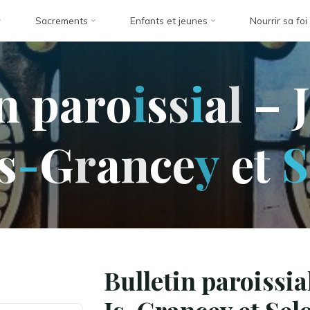
Sacrements
Enfants et jeunes
Nourrir sa foi
n
p
a
r
o
i
s
s
i
a
l
–
s
-
G
r
a
n
c
e
y
e
t
S
Bulletin paroissia