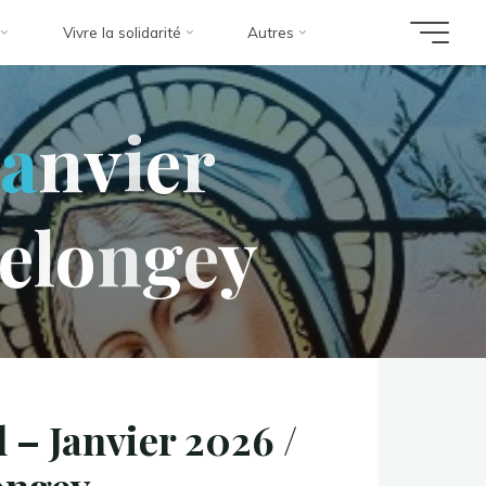
Vivre la solidarité
Autres
J
a
n
v
i
e
r
e
l
o
n
g
e
y
l – Janvier 2026 /