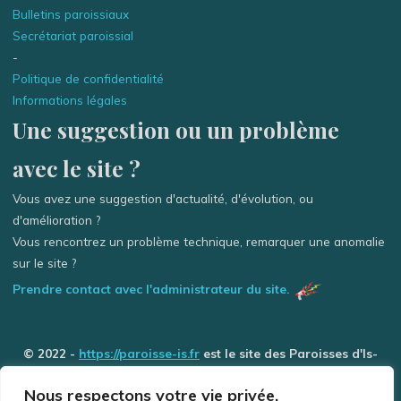
Bulletins paroissiaux
Secrétariat paroissial
-
Politique de confidentialité
Informations légales
Une suggestion ou un problème
avec le site ?
Vous avez une suggestion d'actualité, d'évolution, ou
d'amélioration ?
Vous rencontrez un problème technique, remarquer une anomalie
sur le site ?
Prendre contact avec l'administrateur du site.
© 2022 -
https://paroisse-is.fr
est le site des Paroisses d'Is-
sur-Tille / Grancey-le-Château et de Selongey (Église des 3
Nous respectons votre vie privée.
Rivière) - Tous droits réservés