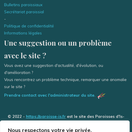
Bulletins paroissiaux
Secrétariat paroissial
-
Politique de confidentialité
Informations légales
Une suggestion ou un problème
avec le site ?
Vous avez une suggestion d'actualité, d'évolution, ou
d'amélioration ?
Vous rencontrez un problème technique, remarquer une anomalie
sur le site ?
Prendre contact avec l'administrateur du site.
© 2022 -
https://paroisse-is.fr
est le site des Paroisses d'Is-
sur-Tille / Grancey-le-Château et de Selongey (Église des 3
Nous respectons votre vie privée.
Rivière) - Tous droits réservés