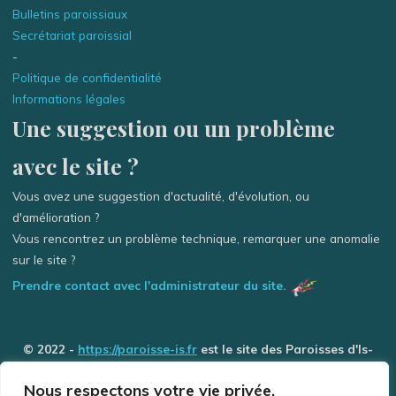
Bulletins paroissiaux
Secrétariat paroissial
-
Politique de confidentialité
Informations légales
Une suggestion ou un problème
avec le site ?
Vous avez une suggestion d'actualité, d'évolution, ou
d'amélioration ?
Vous rencontrez un problème technique, remarquer une anomalie
sur le site ?
Prendre contact avec l'administrateur du site.
© 2022 -
https://paroisse-is.fr
est le site des Paroisses d'Is-
sur-Tille / Grancey-le-Château et de Selongey (Église des 3
Nous respectons votre vie privée.
Rivière) - Tous droits réservés