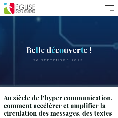
Aller
au
contenu
B
e
l
l
e
d
é
c
o
u
v
e
r
t
e
!
26 SEPTEMBRE 2025
Au siècle de l’hyper communication,
comment accélérer et amplifier la
circulation des messages, des textes