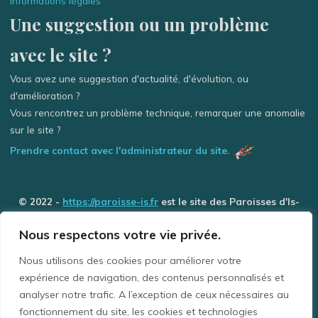
Informations légales
Une suggestion ou un problème
avec le site ?
Vous avez une suggestion d'actualité, d'évolution, ou
d'amélioration ?
Vous rencontrez un problème technique, remarquer une anomalie
sur le site ?
Prendre contact avec l'administrateur du site.
© 2022 -
https://paroisse-is.fr
est le site des Paroisses d'Is-
sur-Tille / Grancey-le-Château et de Selongey (Église des 3
Nous respectons votre vie privée.
Rivière) - Tous droits réservés
Nous utilisons des cookies pour améliorer votre
expérience de navigation, des contenus personnalisés et
La Paroisse Is-sur-Tille / Grancey-le-Château comprend les communes de : Avelanges,
analyser notre trafic. A l’exception de ceux nécessaires au
Avot, Barjon, Beneuvre, Busserotte-et-Montenaille, Bussières, Chaignay, Courtivron,
Crécey-sur-Tille, Diénay, Échevannes, Gemeaux, Is-sur-Tille, Lux, Marcilly-sur-Tille,
fonctionnement du site, les cookies et technologies