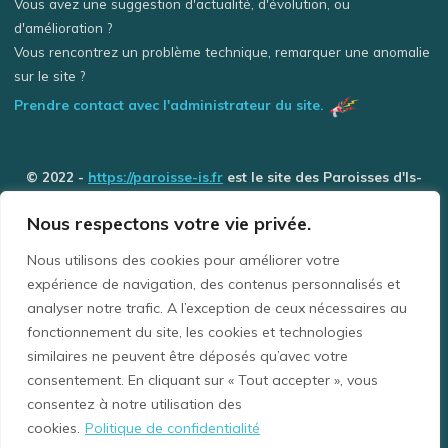
Vous avez une suggestion d'actualité, d'évolution, ou
d'amélioration ?
Vous rencontrez un problème technique, remarquer une anomalie
sur le site ?
Prendre contact avec l'administrateur du site.
© 2022 -
https://paroisse-is.fr
est le site des Paroisses d'Is-
sur-Tille / Grancey-le-Château et de Selongey (Église des 3
Nous respectons votre vie privée.
Rivière) - Tous droits réservés
Nous utilisons des cookies pour améliorer votre
expérience de navigation, des contenus personnalisés et
La Paroisse Is-sur-Tille / Grancey-le-Château comprend les communes de : Avelanges,
analyser notre trafic. A l’exception de ceux nécessaires au
Avot, Barjon, Beneuvre, Busserotte-et-Montenaille, Bussières, Chaignay, Courtivron,
Crécey-sur-Tille, Diénay, Échevannes, Gemeaux, Is-sur-Tille, Lux, Marcilly-sur-Tille,
fonctionnement du site, les cookies et technologies
Marey-sur-Tille, Moloy, Neuvelle, Pichanges, Poiseul-lès-Saulx, Salives, Saulx-le-Duc,
similaires ne peuvent être déposés qu’avec votre
Tarsul, Til-Châtel, Vernot, Véronnes (Les), Villecomte, Villey-sur-Tille.
consentement. En cliquant sur « Tout accepter », vous
La Paroisse de Selongey comprend les communes de : Boussenois, Foncegrive, Vernois,
Orville, Selongey.
consentez à notre utilisation des
Mots clefs : Aumônerie, baptême, catholique, catéchisme, charité, chrétien,
cookies.
Politique de confidentialité
communion, communauté, confession, confirmation, décès, école, eucharistie, foi,