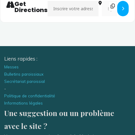
Get
Address - Concert de l'ensemble vocal Contra
Destination Addr
Directions
Liens rapides :
Messes
Bulletins paroissiaux
Secrétariat paroissial
-
Politique de confidentialité
Informations légales
Une suggestion ou un problème
avec le site ?