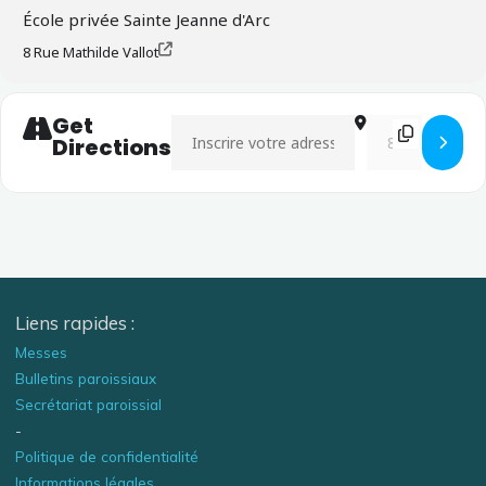
École privée Sainte Jeanne d'Arc
8 Rue Mathilde Vallot
Get
Address - Marché de Noël à l'école Sainte Jea
Destination Addre
Directions
Liens rapides :
Messes
Bulletins paroissiaux
Secrétariat paroissial
-
Politique de confidentialité
Informations légales