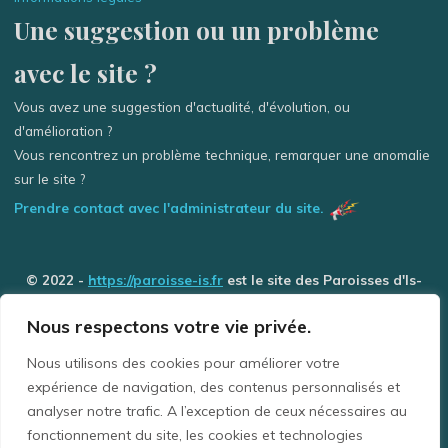
Une suggestion ou un problème
avec le site ?
Vous avez une suggestion d'actualité, d'évolution, ou
d'amélioration ?
Vous rencontrez un problème technique, remarquer une anomalie
sur le site ?
Prendre contact avec l'administrateur du site.
© 2022 -
https://paroisse-is.fr
est le site des Paroisses d'Is-
sur-Tille / Grancey-le-Château et de Selongey (Église des 3
Nous respectons votre vie privée.
Rivière) - Tous droits réservés
Nous utilisons des cookies pour améliorer votre
expérience de navigation, des contenus personnalisés et
La Paroisse Is-sur-Tille / Grancey-le-Château comprend les communes de : Avelanges,
analyser notre trafic. A l’exception de ceux nécessaires au
Avot, Barjon, Beneuvre, Busserotte-et-Montenaille, Bussières, Chaignay, Courtivron,
Crécey-sur-Tille, Diénay, Échevannes, Gemeaux, Is-sur-Tille, Lux, Marcilly-sur-Tille,
fonctionnement du site, les cookies et technologies