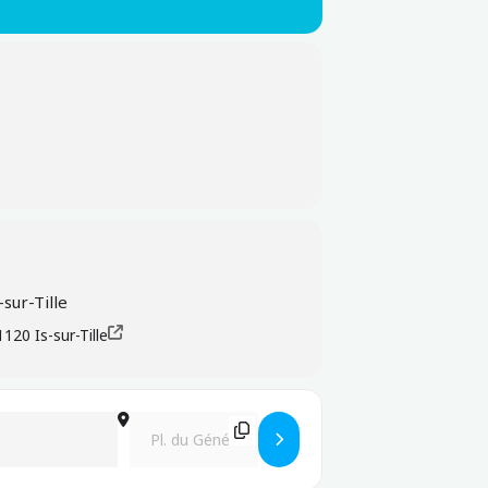
-sur-Tille
1120 Is-sur-Tille
Destination Address - Veillée de prière en mémoir