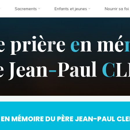
Sacrements
Enfants et jeunes
Nourrir sa foi
e
p
r
i
è
r
e
e
n
m
é
e
J
e
a
n
-
P
a
u
l
C
L
RE EN MÉMOIRE DU PÈRE JEAN-PAUL CL