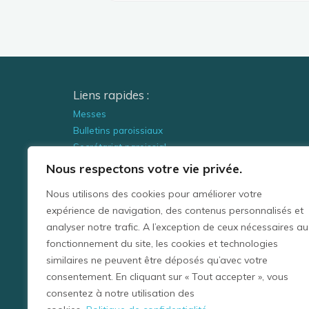
Liens rapides :
Messes
Bulletins paroissiaux
Secrétariat paroissial
-
Nous respectons votre vie privée.
Politique de confidentialité
Nous utilisons des cookies pour améliorer votre
Informations légales
expérience de navigation, des contenus personnalisés et
analyser notre trafic. A l’exception de ceux nécessaires au
fonctionnement du site, les cookies et technologies
similaires ne peuvent être déposés qu’avec votre
© 2022 -
https://paroisse-is.fr
est le site 
consentement. En cliquant sur « Tout accepter », vous
consentez à notre utilisation des