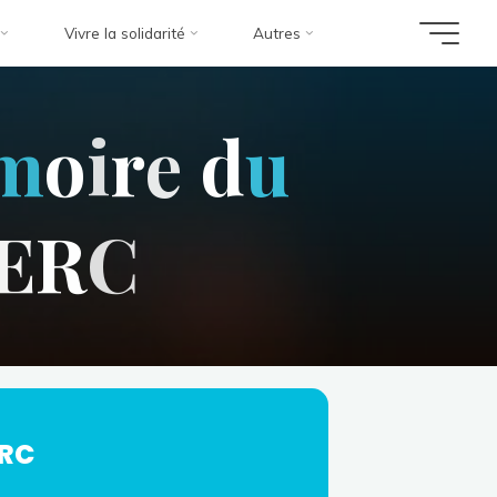
Vivre la solidarité
Autres
m
o
i
r
e
d
u
E
R
C
ERC