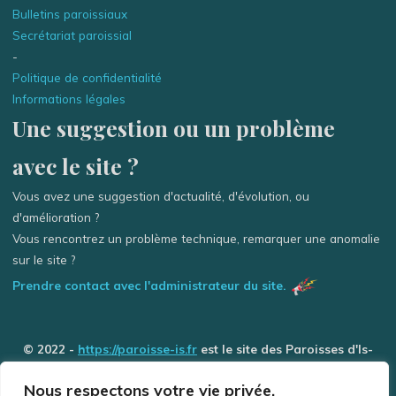
Bulletins paroissiaux
Secrétariat paroissial
-
Politique de confidentialité
Informations légales
Une suggestion ou un problème
avec le site ?
Vous avez une suggestion d'actualité, d'évolution, ou
d'amélioration ?
Vous rencontrez un problème technique, remarquer une anomalie
sur le site ?
Prendre contact avec l'administrateur du site.
© 2022 -
https://paroisse-is.fr
est le site des Paroisses d'Is-
sur-Tille / Grancey-le-Château et de Selongey (Église des 3
Nous respectons votre vie privée.
Rivière) - Tous droits réservés