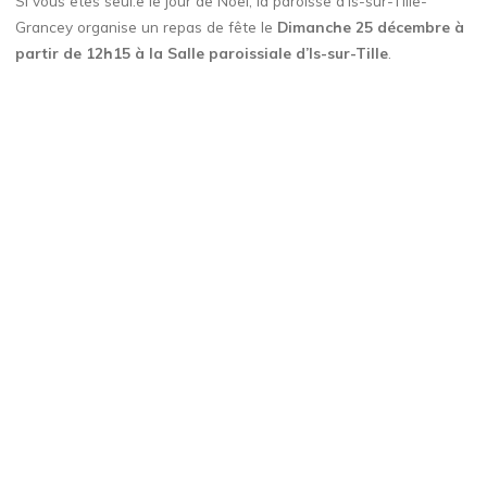
Si vous êtes seul.e le jour de Noël, la paroisse d’Is-sur-Tille-
Grancey organise un repas de fête le
Dimanche 25 décembre à
partir de 12h15 à la Salle paroissiale d’Is-sur-Tille
.